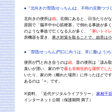
●『北向きの雪隠(せっちん)は、不時の災難つづ
北向きの便所は
凶
。北側にあると、日当たりがな
原因で「脳卒中や心筋梗塞」で倒れる事故が多く
のような事故で亡くなる人が多く、
「寒いトイレ
房機器を置き、
寒さ対策を取ることで、凶意は小
●「雪隠(せっちん)門口に向うは、常に廱(よう)
便所が門と向き合うのは
凶。
昔の便所は「汲み取
臭いが漂い、家の中で
最も非衛生的な場所でした
いたり、家の外（離れた場所）に作ったほどです
あるのは「
×
」です。
※資料、「近代デジタルライブラリー」
家相千
インターネット公開（保護期間 満了）