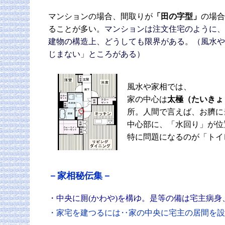
マンションの場合、間取りが
「田の字型」
の場合
ることが多い。
マンションは注文住宅のように、
建物の構造上、どうしても限界がある。（風水や
じまない」ところがある）
風水や家相では、
家の中心は
太極（たいきょ
○
所。人間で言えば、お臍に
中心部に、「水回り」が位
特に問題になるのが「トイ
－家相秘伝集－
・
中央に厠
(かわや)を構ゆ。是等の備は宅主病身
・家宅を建つるには‥家の中央に宅主の居間を設