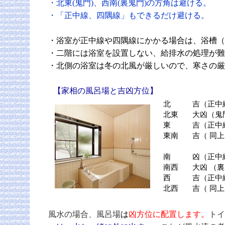
・北東(鬼門)、西南(裏鬼門)の方角は避ける。
・「正中線、四隅線」もできるだけ避ける。
・浴室が正中線や四隅線にかかる場合は、浴槽（
・二階には浴室を設置しない、給排水の処理が難
・北側の浴室は冬の北風が厳しいので、寒さの厳
【家相の風呂場と吉凶方位】
北
吉（正中
北東
大凶（鬼
東
吉（正中
東南
吉（ 同上
南
凶（正中
南西
大凶 （
西
吉（正中
北西
吉（ 同
風水の場合、風呂場
は
凶方位に配置します。
トイ