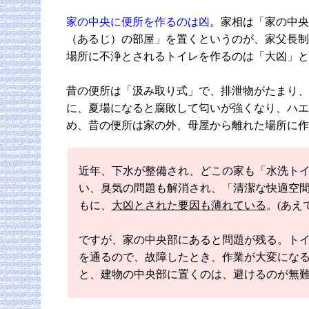
家の中央に便所を作るのは凶。
家相は「家の中央
（あるじ）の部屋」を置くというのが、家父長制
場所に不浄とされるトイレを作るのは「大凶」と
昔の便所は「汲み取り式」で、排泄物がたまり、
に、夏場になると腐敗して匂いが強くなり、ハエ
め、昔の便所は家の外、母屋から離れた場所に作
近年、下水が整備され、どこの家も「水洗ト
い、臭気の問題も解消され、「清潔な快適空
もに、
大凶とされた要因も薄れている
。(あえ
ですが、家の中央部にあると問題が残る。ト
を通るので、故障したとき、作業が大変にな
と、建物の中央部に置くのは、避けるのが無