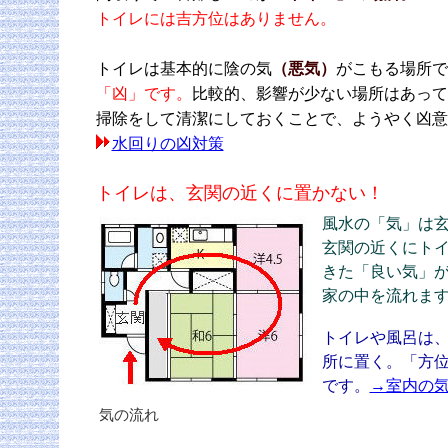
トイレには吉方位はありません。
トイレは基本的に陰の気
（悪気）
がこもる場所で
「凶」です。
比較的、影響が少ない場所はあって
掃除をして清潔にしておくことで、ようやく凶意
水回りの凶対策
トイレは、玄関の近くに置かない！
風水の「気」は
玄関の近くにト
きた「良い気」
家の中を流れま
トイレや風呂は
所に置く。「方
です。
→室内の
気の流れ