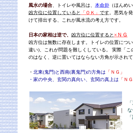
風水の場合
、トイレや風呂は、
本命卦
（ほんめい
凶方位に位置していると
「ＯＫ」
です
。悪気を発
けて排出する、これが風水流の考え方です。
×ＮＧ
日本の家相は逆で、
凶方位に位置すると
凶方位は無数に存在します。トイレの位置につい
違い)、これが問題を難しくしている。 実際「
のはなく、逆に置いてはならない方角が示されて
・
北東(鬼門)と西南(裏鬼門)の方角は
「ＮＧ」
・家の中央、玄関の真向い、玄関の真上は
「ＮＧ
「
な
「