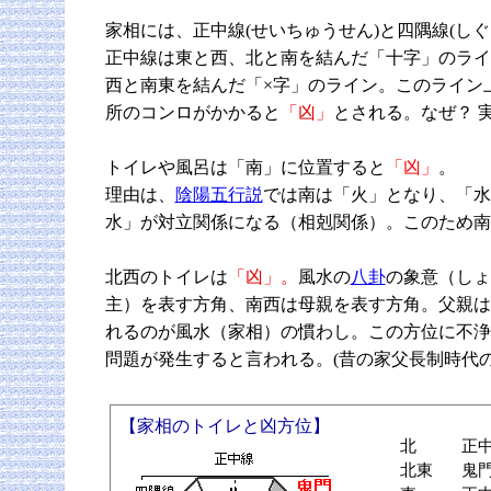
家相には、正中線(せいちゅうせん)と四隅線(し
正中線は東と西、北と南を結んだ「十字」のライ
西と南東を結んだ「×字」のライン。このライン上
所のコンロがかかると
「凶」
とされる。なぜ？ 
トイレや風呂は「南」に位置すると
「凶」
。
理由は、
陰陽五行説
では南は「火」となり、「水
水」が対立関係になる（相剋関係）。このため南
北西のトイレは
「凶」。
風水の
八卦
の象意（しょ
主）を表す方角、南西は母親を表す方角。父親は
れるのが風水（家相）の慣わし。この方位に不浄
問題が発生すると言われる。(昔の家父長制時代
【家相のトイレと凶方位】
北
正
北東
鬼