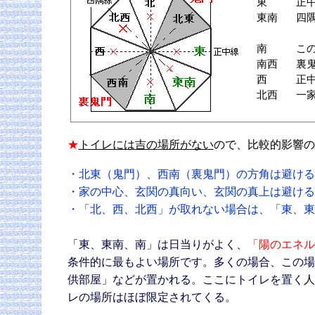
東
正
東南
四
南
こ
南西
裏
西
正
北西
一
★
トイレには吉の場所がない
ので、比較的影響の
・北東（鬼門）、西南（裏鬼門）の方角は避ける
・家の中心、玄関の真向い、玄関の真上は避ける
・「北、西、北西」が取れない場合は、「東、東
「東、東南、南」は日当りがよく、
「陽のエネル
条件的に最もよい場所です。多くの場合、この場
供部屋」などが置かれる。ここにトイレを置く人
レの場所はほぼ限定されてくる。